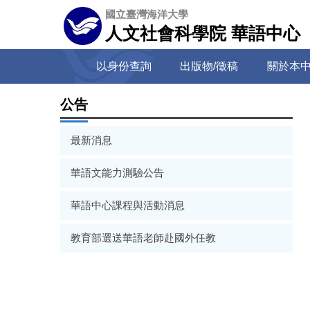
跳
國立臺灣海洋大學
到
人文社會科學院 華語中心
主
要
以身份查詢
出版物/徵稿
關於本
內
容
區
公告
最新消息
華語文能力測驗公告
華語中心課程與活動消息
教育部選送華語老師赴國外任教